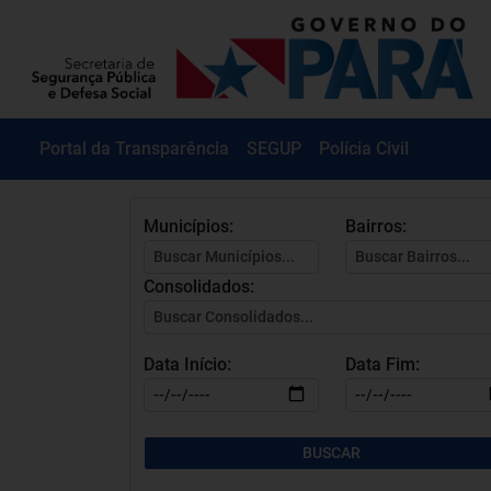
Portal da
Transparência
SEGUP
Polícia Civil
Municípios:
Bairros:
Consolidados:
Data Início:
Data Fim: